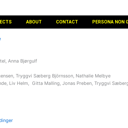
ECTS
ABOUT
CONTACT
PERSONA NON 
re
tel, Anna Bjørgulf
ensen, Tryggvi Sæberg Björnsson, Nathalie Melbye
de, Liv Helm, Gitta Malling, Jonas Preben, Tryggvi Sæberg
dinger