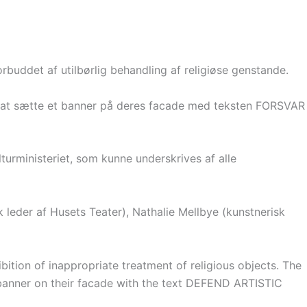
buddet af utilbørlig behandling af religiøse genstande.
 om at sætte et banner på deres facade med teksten FORSVAR
urministeriet, som kunne underskrives af alle
leder af Husets Teater), Nathalie Mellbye (kunstnerisk
ibition of inappropriate treatment of religious objects. The
t a banner on their facade with the text DEFEND ARTISTIC