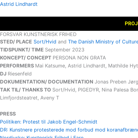
Gå
Astrid Lindhardt
til
indholdet
PROJ
FORSVAR KUNSTNERISK FRIHED
STED/ PLACE
Sort/Hvid
and
The Danish Ministry of Cultu
TIDSPUNKT/ TIME
September 2023
KONCEPT/ CONCEPT
PERSONA NON GRATA
PERFORMERS
Mai Katsume, Astrid Lindhardt, Mathilde Hyt
DJ
Riesenfeld
DOKUMENTATION/ DOCUMENTATION
Jonas Preben Jørg
TAK TIL/ THANKS TO
Sort/Hvid, PIGEDYR, Nina Palesa Bon
Limfjordsteatret, Aveny T
PRESS
Politiken: Protest til Jakob Engel-Schmidt
DR: Kunstnere protesterede mod forbud mod koranafbræn
Nordjyske: Kunstnerisk Frihed i Fare