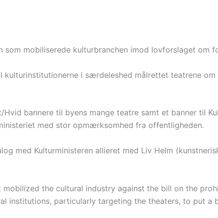
 som mobiliserede kulturbranchen imod lovforslaget om for
til kulturinstitutionerne i særdeleshed målrettet teatrene
vid bannere til byens mange teatre samt et banner til Kult
urministeriet med stor opmærksomhed fra offentligheden.
 med Kulturministeren allieret med Liv Helm (kunstnerisk 
mobilized the cultural industry against the bill on the proh
ral institutions, particularly targeting the theaters, to pu