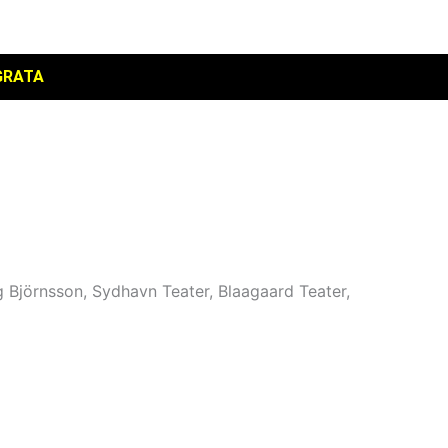
GRATA
 Björnsson, Sydhavn Teater, Blaagaard Teater,