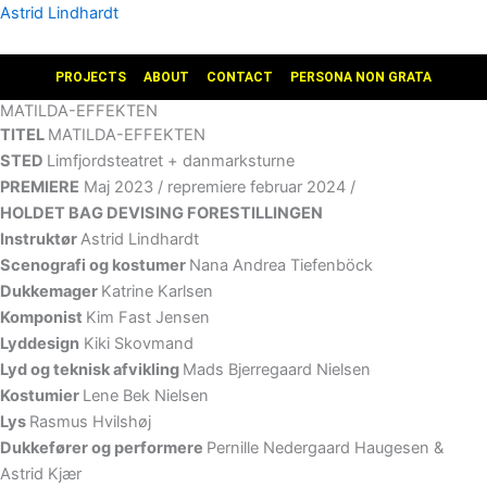
Gå
Astrid Lindhardt
til
indholdet
PROJECTS
ABOUT
CONTACT
PERSONA NON GRATA
MATILDA-EFFEKTEN
TITEL
MATILDA-EFFEKTEN
STED
Limfjordsteatret + danmarksturne
PREMIERE
Maj 2023 / repremiere februar 2024 /
HOLDET BAG DEVISING FORESTILLINGEN
Instruktør
Astrid Lindhardt
Scenografi og kostumer
Nana Andrea Tiefenböck
Dukkemager
Katrine Karlsen
Komponist
Kim Fast Jensen
Lyddesign
Kiki Skovmand
Lyd og teknisk afvikling
Mads Bjerregaard Nielsen
Kostumier
Lene Bek Nielsen
Lys
Rasmus Hvilshøj
Dukkefører og performere
Pernille Nedergaard Haugesen &
Astrid Kjær