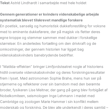
Tekst
Astrid Lindhardt i samarbejde med hele holdet
Gennem generationer er kvinders videnskabelige arbejde
systematisk blevet tilskrevet mandlige forskere
En poetisk, sanselig og humoristisk dukkeforestilling for voksne
med to eminente dukkeførere, der på magisk vis fletter deres
egne kroppe og stemmer sammen med dukker i forskellige
størrelser. En anderledes fortælling om den drivkraft og de
omkostninger, der gennem historien har ligget bag
videnskabskvinders banebrydende bedrifter.
I ”Matilda-effekten” bringer Limfjordsteatret nogle af historiens
hidtil oversete videnskabskvinder og deres forskningsresultater
frem i lyset. Mød astronomen Sophie Brahe, mens hun ser på
stjernerne og reflekterer over sin barndom med den berømte
broder, fysikeren Lise Meitner, der gang på gang blev forbigået af
Nobelkomiteen, seismologen Inge Lehmann i mødet med
Cambridge og zoologen Marie Hammer i sin konflikt mellem
moderskab og forskning. De blev alle underkendt i deres samtid –